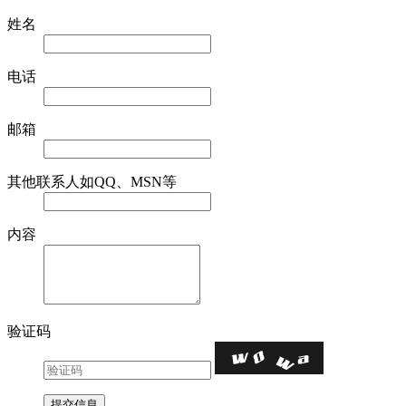
姓名
电话
邮箱
其他联系人如QQ、MSN等
内容
验证码