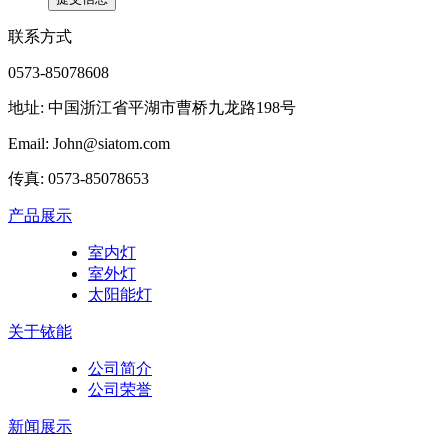
联系方式
0573-85078608
地址: 中国浙江省平湖市曹桥九龙路198号
Email: John@siatom.com
传真: 0573-85078653
产品展示
室内灯
室外灯
太阳能灯
关于铱能
公司简介
公司荣誉
新闻展示